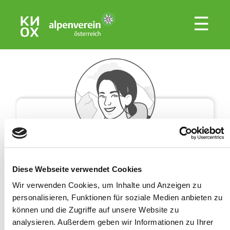
☰
Hallo, ich bin Lena!
Diese Webseite verwendet Cookies
Hast Du schon einmal ein Zusatzprodukt
Wir verwenden Cookies, um Inhalte und Anzeigen zu
abgeschlossen oder eine
personalisieren, Funktionen für soziale Medien anbieten zu
Versicherungsbestätigung über unsere
können und die Zugriffe auf unsere Website zu
analysieren. Außerdem geben wir Informationen zu Ihrer
Seite angefordert?