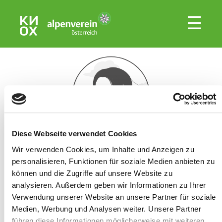
☰
Diese Webseite verwendet Cookies
AWS Bestätigung
Wir verwenden Cookies, um Inhalte und Anzeigen zu
personalisieren, Funktionen für soziale Medien anbieten zu
können und die Zugriffe auf unsere Website zu
Auf den folgenden Seiten kannst Du eine
analysieren. Außerdem geben wir Informationen zu Ihrer
Versicherungsbestätigung für Deine nächste
Verwendung unserer Website an unsere Partner für soziale
Reise anfordern - entweder eine
Medien, Werbung und Analysen weiter. Unsere Partner
Jahresreisebestätigung für beliebig viele
führen diese Informationen möglicherweise mit weiteren